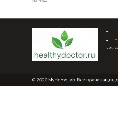
из нас.
П
П
согла
© 2026 MyHomeLab. Все права защищ