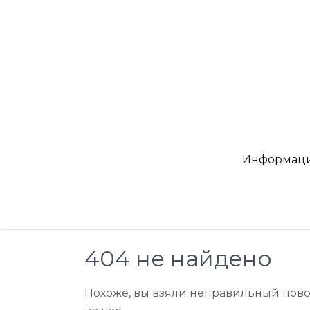
Перейти
к
содержимому
Информация
404 не найдено
Похоже, вы взяли неправильный поворот